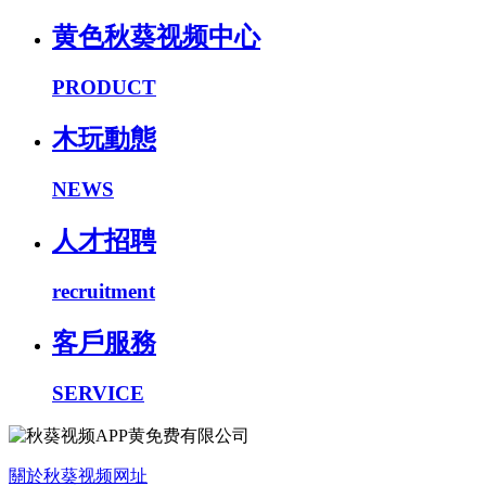
黄色秋葵视频中心
PRODUCT
木玩動態
NEWS
人才招聘
recruitment
客戶服務
SERVICE
關於秋葵视频网址