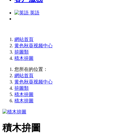
英語
網站首頁
黄色秋葵视频中心
拚圖類
積木拚圖
您所在的位置：
網站首頁
黄色秋葵视频中心
拚圖類
積木拚圖
積木拚圖
積木拚圖